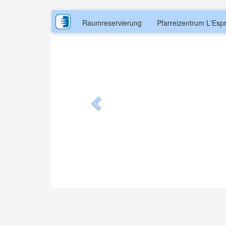
Previous
Raumreservierung
Pfarreizentrum L'Espr